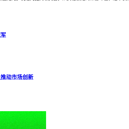
冠军
级推动市场创新