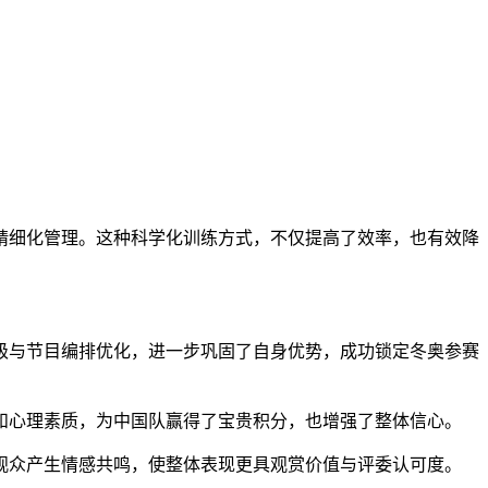
精细化管理。这种科学化训练方式，不仅提高了效率，也有效降
级与节目编排优化，进一步巩固了自身优势，成功锁定冬奥参赛
和心理素质，为中国队赢得了宝贵积分，也增强了整体信心。
观众产生情感共鸣，使整体表现更具观赏价值与评委认可度。