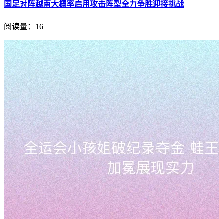
国足对阵越南大概率启用攻击阵型全力争胜迎接挑战
阅读量：16