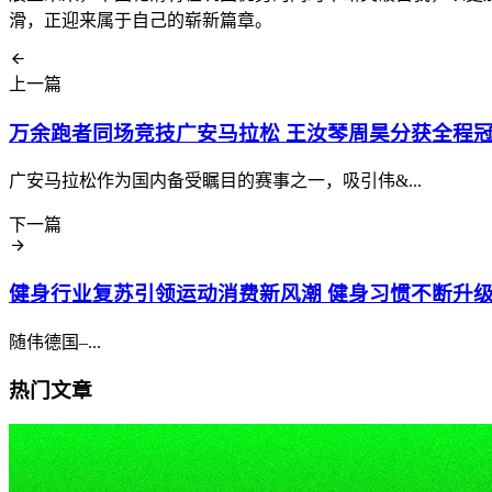
滑，正迎来属于自己的崭新篇章。
上一篇
万余跑者同场竞技广安马拉松 王汝琴周昊分获全程
广安马拉松作为国内备受瞩目的赛事之一，吸引伟&...
下一篇
健身行业复苏引领运动消费新风潮 健身习惯不断升
随伟德国–...
热门文章