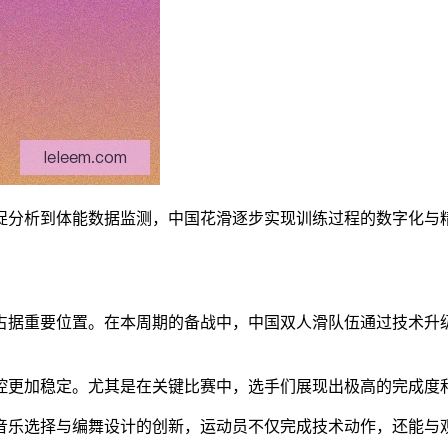
捉分析到体能数据监测，中国花滑逐步实现训练过程的数字化与
占据重要位置。在本周期的备战中，中国双人滑队伍通过技术升
控更加稳定。尤其是在关键比赛中，选手们展现出极高的完成度
音乐选择与编舞设计的创新，运动员不仅完成技术动作，还能与