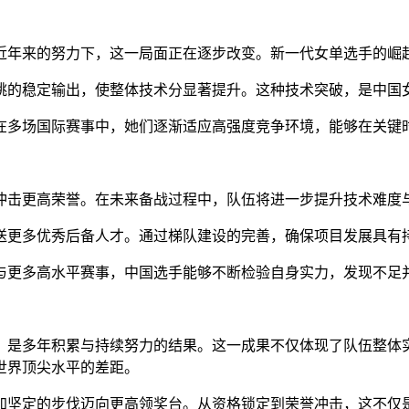
近年来的努力下，这一局面正在逐步改变。新一代女单选手的崛
跳的稳定输出，使整体技术分显著提升。这种技术突破，是中国
在多场国际赛事中，她们逐渐适应高强度竞争环境，能够在关键
冲击更高荣誉。在未来备战过程中，队伍将进一步提升技术难度
送更多优秀后备人才。通过梯队建设的完善，确保项目发展具有
与更多高水平赛事，中国选手能够不断检验自身实力，发现不足
，是多年积累与持续努力的结果。这一成果不仅体现了队伍整体
世界顶尖水平的差距。
加坚定的步伐迈向更高领奖台。从资格锁定到荣誉冲击，这不仅