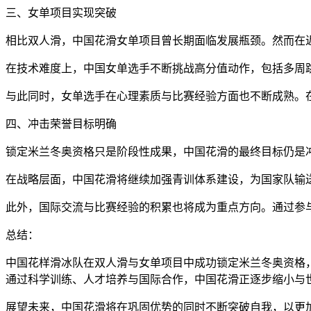
三、女单项目实现突破
相比双人滑，中国花滑女单项目曾长期面临发展瓶颈。然而在
在技术难度上，中国女单选手不断挑战高分值动作，包括多周
与此同时，女单选手在心理素质与比赛经验方面也不断成熟。
四、冲击荣誉目标明确
锁定米兰冬奥资格只是阶段性成果，中国花滑的最终目标仍是
在战略层面，中国花滑将继续加强青训体系建设，为国家队输
此外，国际交流与比赛经验的积累也将成为重点方向。通过参
总结：
中国花样滑冰队在双人滑与女单项目中成功锁定米兰冬奥资格
通过科学训练、人才培养与国际合作，中国花滑正逐步缩小与
展望未来，中国花滑将在巩固优势的同时不断突破自我，以更