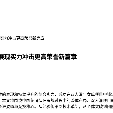
实力冲击更高荣誉新篇章
展现实力冲击更高荣誉新篇章
健的表现和持续提升的综合实力，成功在双人滑与女单项目中锁
。本文将围绕中国花滑队在备战过程中的整体布局、双人滑项目
奋进姿态与竞技雄心。从经验传承到技术革新，从个体突破到团