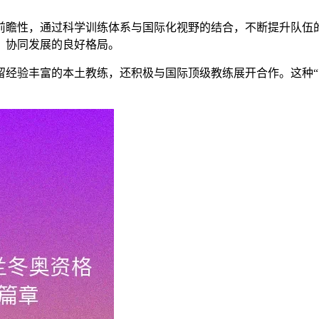
前瞻性，通过科学训练体系与国际化视野的结合，不断提升队伍
、协同发展的良好格局。
留经验丰富的本土教练，还积极与国际顶级教练展开合作。这种“