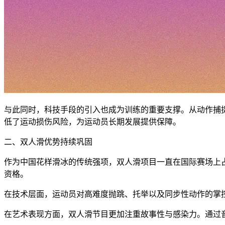
与此同时，科技手段的引入也成为训练的重要支撑。从动作捕
低了运动损伤风险，为运动员长期发展提供保障。
二、双人滑优势持续巩固
作为中国花样滑冰的传统强项，双人滑项目一直在国际赛场上
资格。
在技术层面，运动员对高难度抛跳、托举以及同步性动作的掌
在艺术表现方面，双人滑节目更加注重故事性与感染力。通过