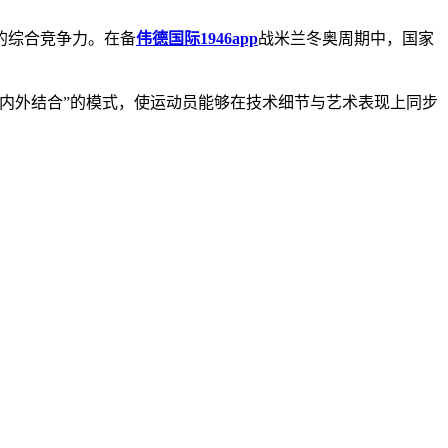
的综合竞争力。在备
伟德国际1946app
战米兰冬奥周期中，国家
内外结合”的模式，使运动员能够在技术细节与艺术表现上同步