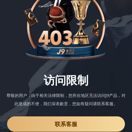
访问限制
尊敬的用户，由于相关法律限制，您所在地区无法访问J9产品，对
此造成的不便，我们深表歉意，您如有疑问请联系客服。
联系客服